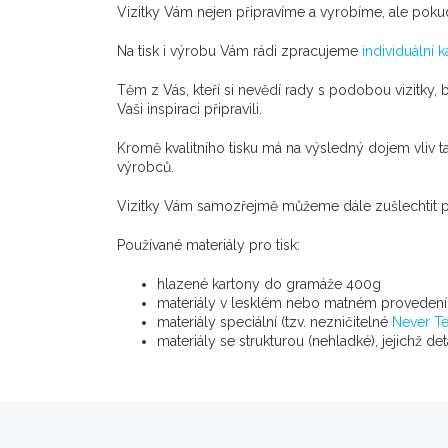
Vizitky Vám nejen připravíme a vyrobíme, ale poku
Na tisk i výrobu Vám rádi zpracujeme
individuální k
Těm z Vás, kteří si nevědí rady s podobou vizitky, 
Vaši inspiraci připravili.
Kromě kvalitního tisku má na výsledný dojem vliv
výrobců.
Vizitky Vám samozřejmě můžeme dále zušlechtit p
Používané materiály pro tisk:
hlazené kartony do gramáže 400g
materiály v lesklém nebo matném provedení
materiály speciální (tzv. nezničitelné
Never Te
materiály se strukturou (nehladké), jejichž de