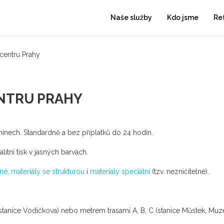
Naše služby
Kdo jsme
Re
 centru Prahy
ENTRU PRAHY
mínech. Standardně a bez příplatků do 24 hodin.
litní tisk v jasných barvách.
né, materiály se strukturou
i
materiály speciální
(tzv. nezničitelné).
4 (stanice Vodičkova) nebo metrem trasami A, B, C (stanice Můstek, Mu