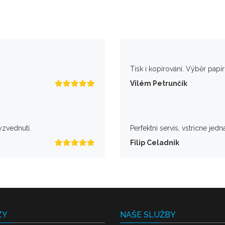
Tisk i kopírování. Výběr papí
Vilém Petrunčík
yzvednutí.
Perfektni servis, vstricne jedn
Filip Celadnik
ZY
NAŠE SLUŽBY