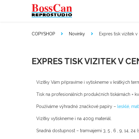
COPYSHOP
Novinky
Expres tisk vizitek v
EXPRES TISK VIZITEK V C
Vizitky Vám připravíme i vytiskneme v krátkých ter
Tisk na profesionálních produkčních tiskárnách = kva
Používáme výhradně značkové papíry –
lesklé, mat
Vizitky vytiskneme i na 400g materiál.
Snadná dostupnost – tramvajemi 3, 5 , 6 , 9, 14, 2