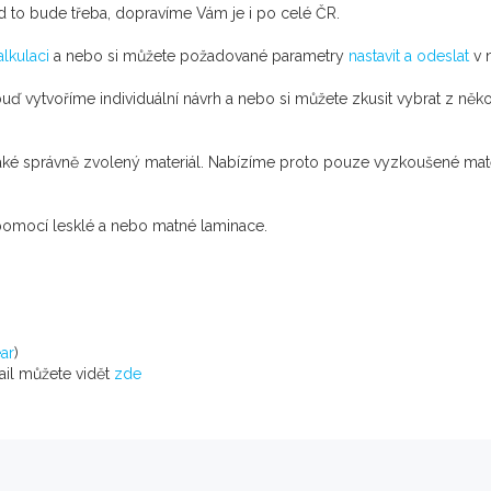
d to bude třeba, dopravíme Vám je i po celé ČR.
alkulaci
a nebo si můžete požadované parametry
nastavit a odeslat
v 
buď vytvoříme individuální návrh a nebo si můžete zkusit vybrat z něko
 také správně zvolený materiál. Nabízíme proto pouze vyzkoušené ma
omocí lesklé a nebo matné laminace.
ar
)
tail můžete vidět
zde