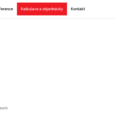
ference
Kalkulace a objednávky
Kontakt
zeum)