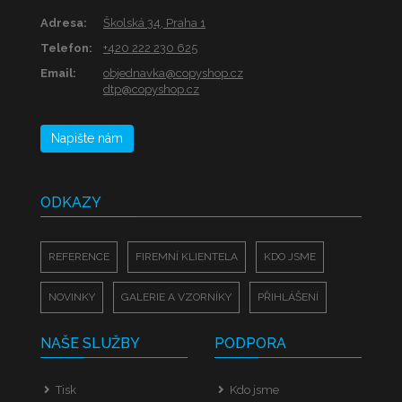
Adresa:
Školská 34, Praha 1
Telefon:
+420 222 230 625
Email:
objednavka@copyshop.cz
dtp@copyshop.cz
Napište nám
ODKAZY
REFERENCE
FIREMNÍ KLIENTELA
KDO JSME
NOVINKY
GALERIE A VZORNÍKY
PŘIHLÁŠENÍ
NAŠE SLUŽBY
PODPORA
Tisk
Kdo jsme