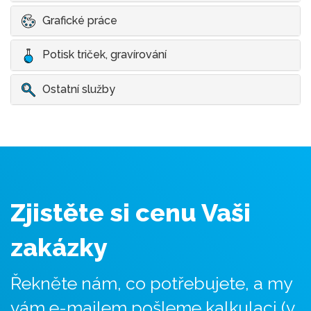
Grafické práce
Potisk triček, gravírování
Ostatní služby
Zjistěte si cenu Vaši
zakázky
Řekněte nám, co potřebujete, a my
vám e-mailem pošleme kalkulaci (v