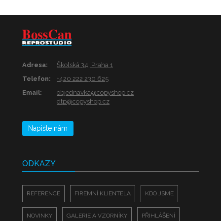
Adresa:
Školská 34, Praha 1
Telefon:
+420 222 230 625
Email:
objednavka@copyshop.cz
dtp@copyshop.cz
Napište nám
ODKAZY
REFERENCE
FIREMNÍ KLIENTELA
KDO JSME
NOVINKY
GALERIE A VZORNÍKY
PŘIHLÁŠENÍ