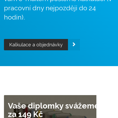
pracovní dny nejpozději do 24
hodin).
Kalkulace a objednávky
Vaše diplomky svážeme již
za 149 Kč