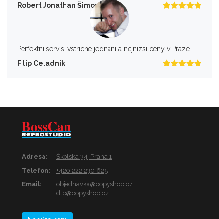
Robert Jonathan Šimon
Perfektni servis, vstricne jednani a nejnizsi ceny v Praze.
Filip Celadnik
Adresa:
Školská 34, Praha 1
Telefon:
+420 222 230 625
Email:
objednavka@copyshop.cz
dtp@copyshop.cz