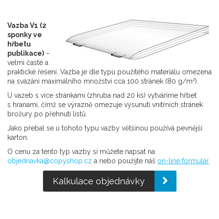
Vazba V1 (2
sponky ve
hřbetu
publikace)
–
velmi časté a
praktické řešení. Vazba je dle typu použitého materiálu omezena
na svázání maximálního množství cca 100 stránek (80 g/m²).
U vazeb s více stránkami (zhruba nad 20 ks) vytváříme hřbet
s hranami, čímž se výrazně omezuje vysunutí vnitřních stránek
brožury po přehnutí listů.
Jako přebal se u tohoto typu vazby většinou používá pevnější
karton.
O cenu za tento typ vazby si můžete napsat na
objednavka@copyshop.cz
a nebo použijte náš
on-line formulář
.
Kalkulace objednávky