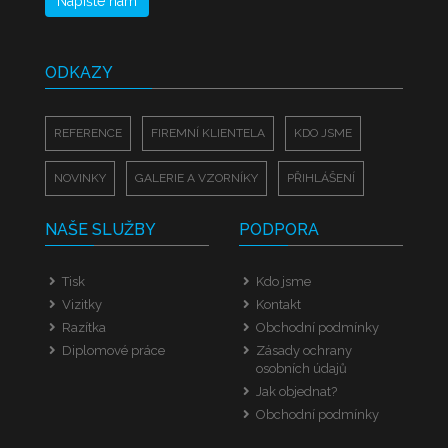
Napište nám
ODKAZY
REFERENCE
FIREMNÍ KLIENTELA
KDO JSME
NOVINKY
GALERIE A VZORNÍKY
PŘIHLÁŠENÍ
NAŠE SLUŽBY
PODPORA
Tisk
Kdo jsme
Vizitky
Kontakt
Razítka
Obchodní podmínky
Diplomové práce
Zásady ochrany
osobních údajů
Jak objednat?
Obchodní podmínky